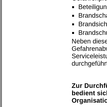
Beteiligu
Brandsch
Brandsich
Brandsch
Neben diese
Gefahrenabw
Serviceleis
durchgeführ
Zur Durchf
bedient si
Organisati