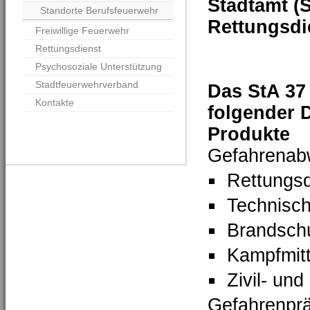
Stadtamt (S
Standorte Berufsfeuerwehr
Rettungsdie
Freiwillige Feuerwehr
Rettungsdienst
Psychosoziale Unterstützung
Stadtfeuerwehrverband
Das StA 37
Kontakte
folgender D
Produkte
Gefahrenab
Rettungsd
Technisch
Brandsch
Kampfmitt
Zivil- un
Gefahrenprä