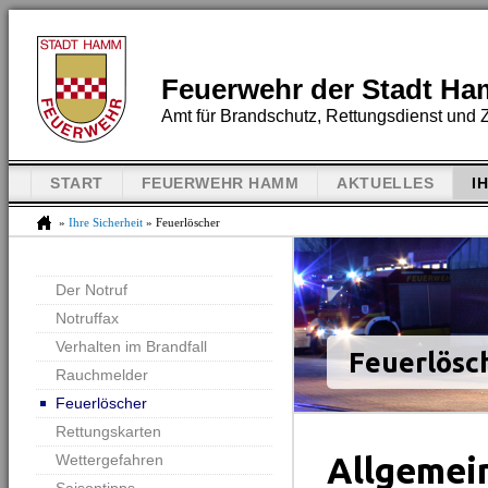
Feuerwehr der Stadt H
Amt für Brandschutz, Rettungsdienst und Z
START
FEUERWEHR HAMM
AKTUELLES
I
»
Ihre Sicherheit
» Feuerlöscher
Der Notruf
Notruffax
Verhalten im Brandfall
Feuerlösc
Rauchmelder
Feuerlöscher
Rettungskarten
Allgemei
Wettergefahren