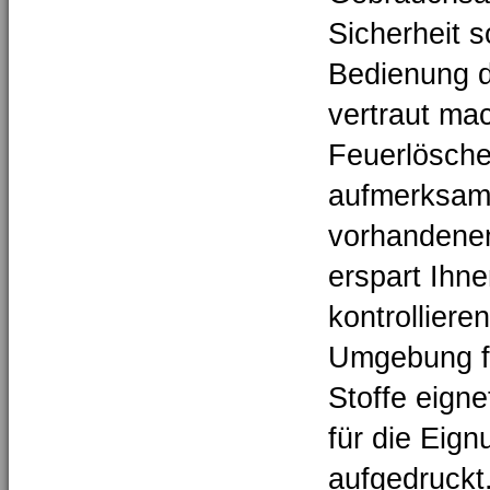
Sicherheit s
Bedienung d
vertraut ma
Feuerlösch
aufmerksam 
vorhandenen
erspart Ihne
kontrolliere
Umgebung fü
Stoffe eign
für die Eig
aufgedruckt