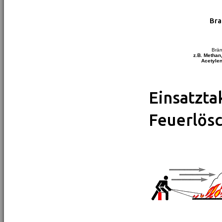
Bra
Brän
z.B. Methan
Acetylen
Einsatzta
Feuerlös