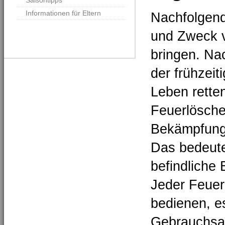
Saisontipps
Informationen für Eltern
Nachfolgend
und Zweck v
bringen. Na
der frühzeit
Leben rette
Feuerlösche
Bekämpfung
Das bedeute
befindliche
Jeder Feuer
bedienen, es
Gebrauchsan