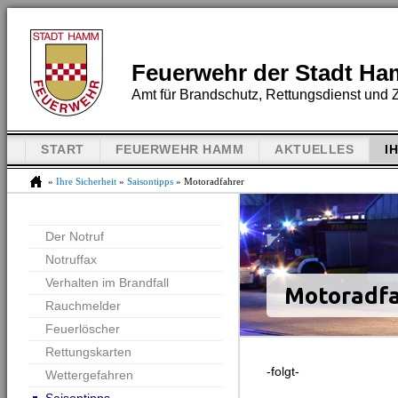
Feuerwehr der Stadt H
Amt für Brandschutz, Rettungsdienst und Z
START
FEUERWEHR HAMM
AKTUELLES
I
»
Ihre Sicherheit
»
Saisontipps
» Motoradfahrer
Der Notruf
Notruffax
Verhalten im Brandfall
Motoradfa
Rauchmelder
Feuerlöscher
Rettungskarten
-folgt-
Wettergefahren