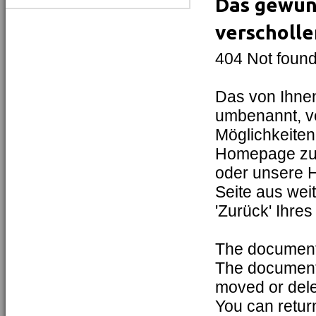
Das gewün
verschollen
404 Not foun
Das von Ihne
umbenannt, ve
Möglichkeiten
Homepage zur
oder unsere H
Seite aus weit
'Zurück' Ihre
The document 
The document
moved or dele
You can retur