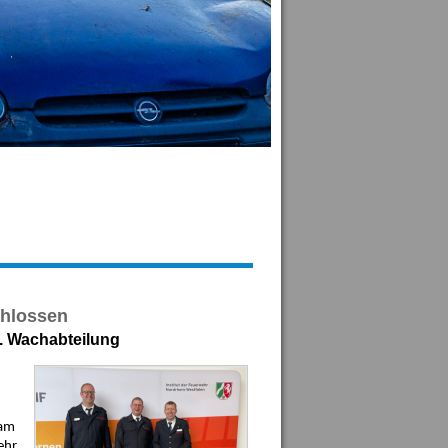
chlossen
2. Wachabteilung
 am
ehr