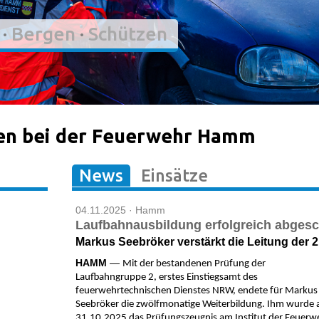
·
Bergen
·
Schützen
en bei der Feuerwehr Hamm
News
Einsätze
04.11.2025 · Hamm
Laufbahnausbildung erfolgreich abges
Markus Seebröker verstärkt die Leitung der 
HAMM
—
Mit der bestandenen Prüfung der
Laufbahngruppe 2, erstes Einstiegsamt des
feuerwehrtechnischen Dienstes NRW, endete für Markus
Seebröker die zwölfmonatige Weiterbildung. Ihm wurde
31.10.2025 das Prüfungszeugnis am Institut der Feuerw